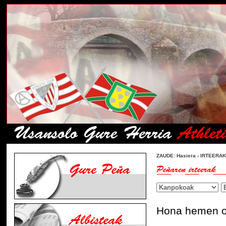
ZAUDE:
Hasiera
- IRTEERAK
Hona hemen or