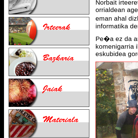
Norbait irteer
orrialdean age
eman ahal di
informatika de
Pe�a ez da ar
komenigarria i
eskubidea gor