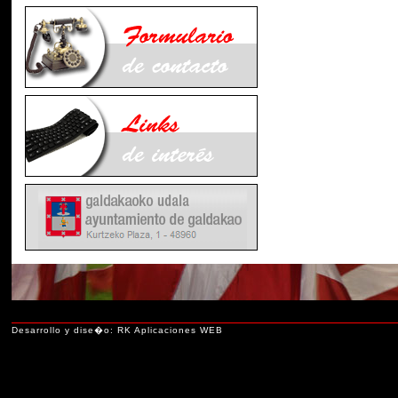
Desarrollo y dise�o: RK Aplicaciones WEB