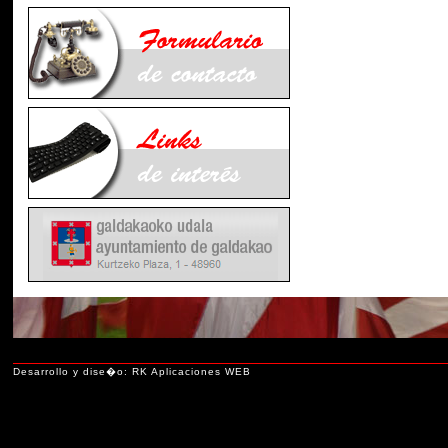
Desarrollo y dise�o: RK Aplicaciones WEB